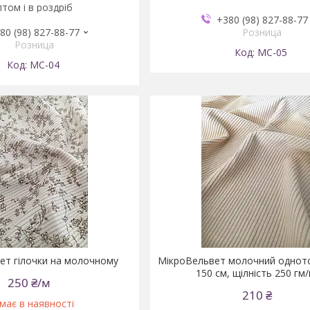
том і в роздріб
+380 (98) 827-88-77
80 (98) 827-88-77
Розница
Розница
MC-05
MC-04
ет гілочки на молочному
МікроВельвет молочний однот
150 см, щілність 250 гм
250 ₴/м
210 ₴
має в наявності