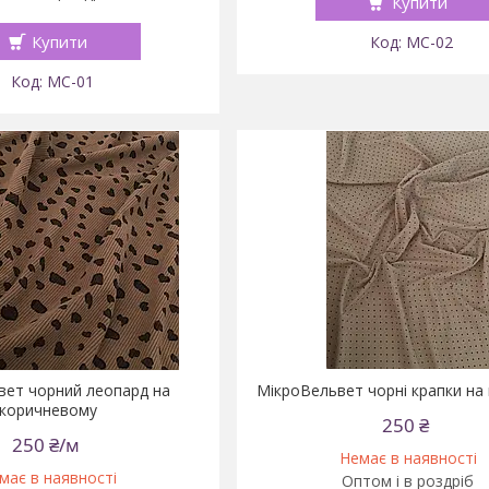
Купити
Купити
MC-02
MC-01
вет чорний леопард на
МікроВельвет чорні крапки на
коричневому
250 ₴
250 ₴/м
Немає в наявності
має в наявності
Оптом і в роздріб