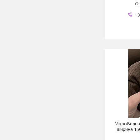
Оп
+3
МікроВельв
ширина 150