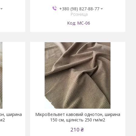
+380 (98) 827-88-77
Розница
MC-06
он, ширина
МікроВельвет кавовий однотон, ширина
/м2
150 см, щілність 250 гм/м2
210 ₴