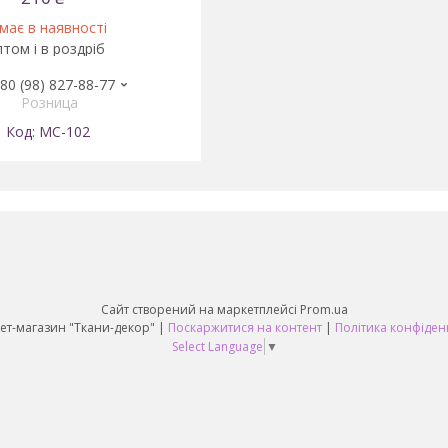
має в наявності
том і в роздріб
80 (98) 827-88-77
Розница
MC-102
Сайт створений на маркетплейсі
Prom.ua
Интернет-магазин "Ткани-декор" |
Поскаржитися на контент
|
Політика конфіден
Select Language
▼