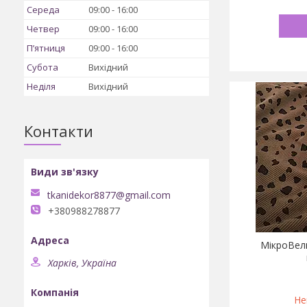
Середа
09:00
16:00
Четвер
09:00
16:00
Пʼятниця
09:00
16:00
Субота
Вихідний
Неділя
Вихідний
Контакти
tkanidekor8877@gmail.com
+380988278877
МікроВел
Харків, Україна
Не