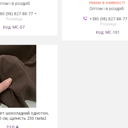
Немає в наявності
том і в роздріб
Оптом і в роздріб
80 (98) 827-88-77
Розница
+380 (98) 827-88-77
Розница
MC-07
MC-101
ет шоколадний однотон,
 см, щілність 250 гм/м2
210 ₴