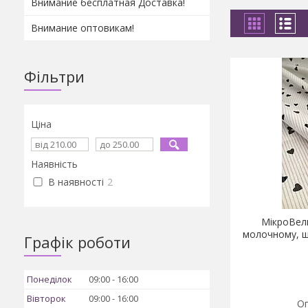
Внимание бесплатная Доставка!
Внимание оптовикам!
Фільтри
Ціна
Наявність
В наявності
2
МікроВель
молочному, ши
Графік роботи
Понеділок
09:00
16:00
Вівторок
09:00
16:00
Оп