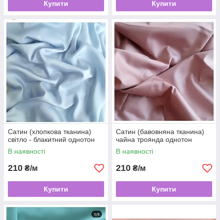
Купити
Купити
Сатин (хлопкова тканина)
Сатин (бавовняна тканина)
світло - блакитний однотон
чайна троянда однотон
В наявності
В наявності
210
210
₴/м
₴/м
Купити
Купити