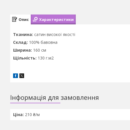
Опис
Характеристики
Тканина:
сатин високої якості
Склад:
100% бавовна
Ширина:
160 см
Щільність:
130 г.м2
Інформація для замовлення
Ціна:
210 ₴/м