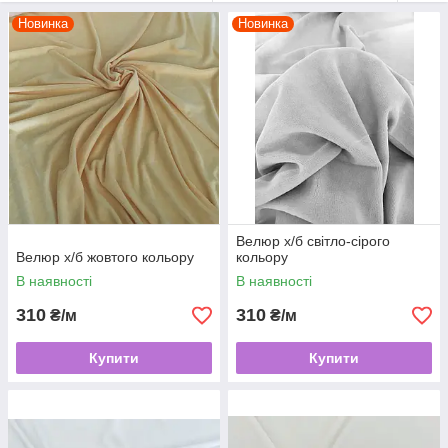
дім Тексти бортиків,текстильні косички - бортиків, для іграшок.
Новинка
Новинка
Велюр х/б світло-сірого
Велюр х/б жовтого кольору
кольору
В наявності
В наявності
310
310
₴/м
₴/м
Купити
Купити