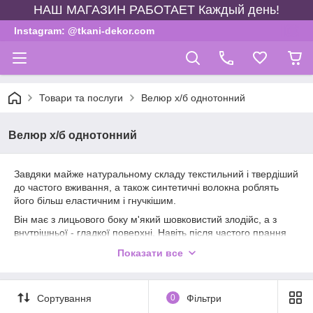
НАШ МАГАЗИН РАБОТАЕТ Каждый день!
Instagram: @tkani-dekor.com
Товари та послуги
Велюр х/б однотонний
Велюр х/б однотонний
Завдяки майже натуральному складу текстильний і твердіший
до частого вживання, а також синтетичні волокна роблять
його більш еластичним і гнучкішим.
Він має з лицьового боку м'який шовковистий злодійс, а з
внутрішньої - гладкої поверхні. Навіть після частого прання
ми маємо здатність зберігати первинну форму.
Показати все
Вироби з велюра виглядають дорогими, стильно і
презентабельно.
В основному використовують для пошиття одягу (халатів, Для
Сортування
0
Фільтри
дорослих і дітей спортивні костюми, сукня тощо. Домашній