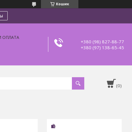
Кошик
ты
И ОПЛАТА
+380 (98) 827-88-77
+380 (97) 138-65-45