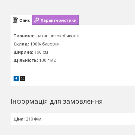
Опис
Характеристики
Тканина:
шатин високої якості
Склад:
100% бавовни
Ширина:
160 см
Щільність:
130 г.м2
Інформація для замовлення
Ціна:
210 ₴/м