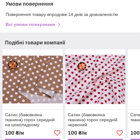
Умови повернення
Повернення товару впродовж 14 днів за домовленістю
Всі умови повернення
Подібні товари компанії
Сатин (бавовняна
Сатин (бавовняна
Сати
тканина) горох середній
тканина) горох середній
ткан
на шоколадному
червоний
100
100
100
₴/м
₴/м