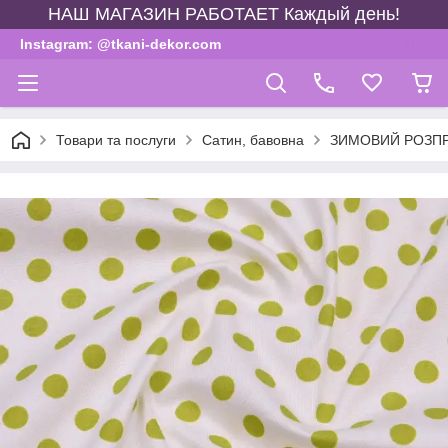
НАШ МАГАЗИН РАБОТАЕТ Каждый день!
Instagram: @tkani-dekor.com
Товари та послуги
Сатин, бавовна
ЗИМОВИЙ РОЗП