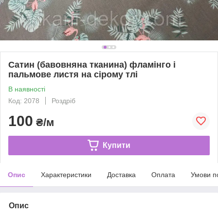
Сатин (бавовняна тканина) фламінго і
пальмове листя на сірому тлі
В наявності
Код: 2078
Роздріб
100
₴/м
Купити
Опис
Характеристики
Доставка
Оплата
Умови п
Опис