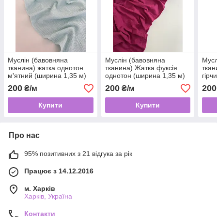
Муслін (бавовняна
Муслін (бавовняна
Мусл
тканина) жатка однотон
тканина) Жатка фуксія
ткан
м'ятний (ширина 1,35 м)
однотон (ширина 1,35 м)
гірч
(30)
(24)
1,35
200
200
200
₴/м
₴/м
Купити
Купити
Про нас
95% позитивних з 21 відгука за рік
Працює з 14.12.2016
м. Харків
Харків, Україна
Контакти