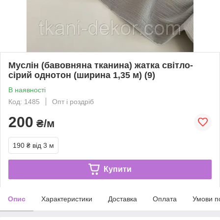
Муслін (бавовняна тканина) жатка світло-
сірий однотон (ширина 1,35 м) (9)
В наявності
Код: 1485
Опт і роздріб
200
₴/м
190 ₴
від 3 м
Купити
Опис
Характеристики
Доставка
Оплата
Умови п