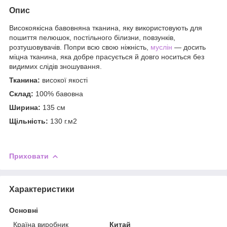
Опис
Високоякісна бавовняна тканина, яку використовують для
пошиття пелюшок, постільного білизни, повзунків,
розтушовувачів. Попри всю свою ніжність,
муслін
— досить
міцна тканина, яка добре прасується й довго носиться без
видимих слідів зношування.
Тканина:
високої якості
Склад:
100% бавовна
Ширина:
135 см
Щільність:
130 г.м2
Приховати
Характеристики
Основні
Країна виробник
Китай