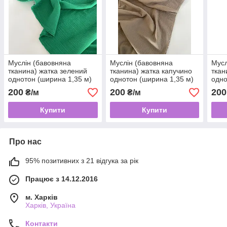
Муслін (бавовняна
Муслін (бавовняна
Мусл
тканина) жатка зелений
тканина) жатка капучино
ткан
однотон (ширина 1,35 м)
однотон (ширина 1,35 м)
одно
(22)
(15)
200
200
200
₴/м
₴/м
Купити
Купити
Про нас
95% позитивних з 21 відгука за рік
Працює з 14.12.2016
м. Харків
Харків, Україна
Контакти