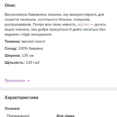
Опис
Високоякісна бавовняна тканина, яку використовують для
пошиття пелюшок, постільного білизни, повзунків,
розтушовувачів. Попри всю свою ніжність,
муслін
— досить
міцна тканина, яка добре прасується й довго носиться без
видимих слідів зношування.
Тканина:
високої якості
Склад:
100% бавовна
Ширина:
135 см
Щільність:
130 г.м2
Приховати
Характеристики
Основні
Призначення
Для ліжка