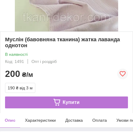
Муслін (бавовняна тканина) жатка лаванда
однотон
В наявності
Код: 1491
Опт і роздріб
200
₴/м
190 ₴
від 3 м
Купити
Опис
Характеристики
Доставка
Оплата
Умови п