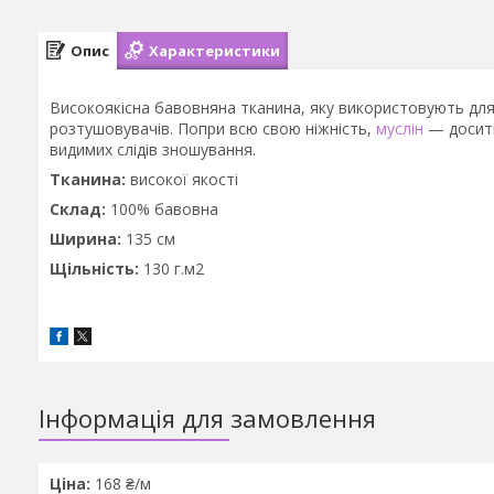
Опис
Характеристики
Високоякісна бавовняна тканина, яку використовують для
розтушовувачів. Попри всю свою ніжність,
муслін
— досить
видимих слідів зношування.
Тканина:
високої якості
Склад:
100% бавовна
Ширина:
135 см
Щільність:
130 г.м2
Інформація для замовлення
Ціна:
168 ₴/м