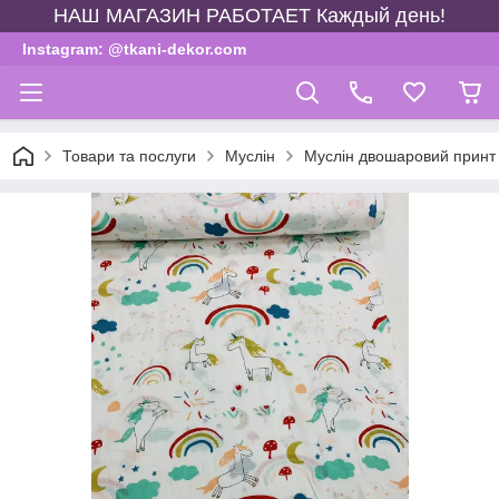
НАШ МАГАЗИН РАБОТАЕТ Каждый день!
Instagram: @tkani-dekor.com
Товари та послуги
Муслін
Муслін двошаровий принт