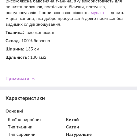
Високоякісна бавовняна тканина, яку використовують для
пошиття пелюшок, постільного білизни, повзунків,
розтушовувачів. Попри всю свою ніжність,
муслін
— досить
міцна тканина, яка добре прасується й довго носиться без
видимих слідів зношування.
Тканина:
високої якості
Склад:
100% бавовна
Ширина:
135 см
Щільність:
130 г.м2
Приховати
Характеристики
Основні
Країна виробник
Китай
Тип тканини
Сатин
Тип сировини
Натуральне