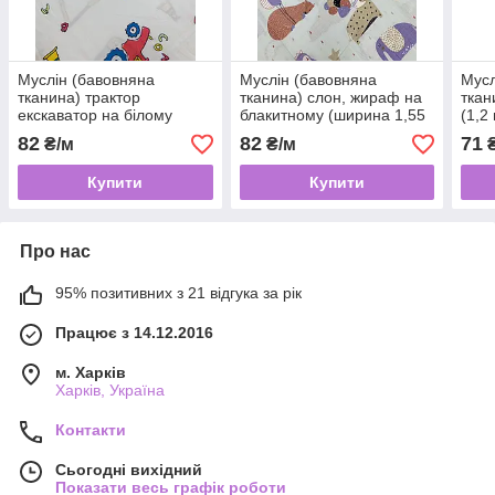
Муслін (бавовняна
Муслін (бавовняна
Мусл
тканина) трактор
тканина) слон, жираф на
ткан
екскаватор на білому
блакитному (ширина 1,55
(1,2
(ширина 1,55 м)
м)
82
82
71
₴/м
₴/м
₴
Купити
Купити
Про нас
95% позитивних з 21 відгука за рік
Працює з 14.12.2016
м. Харків
Харків, Україна
Контакти
Сьогодні вихідний
Показати весь графік роботи