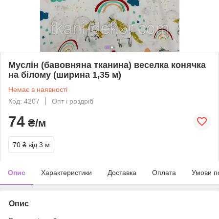
Муслін (бавовняна тканина) веселка конячка
на білому (ширина 1,35 м)
Немає в наявності
Код: 4207
Опт і роздріб
74
₴/м
70 ₴
від 3 м
Опис
Характеристики
Доставка
Оплата
Умови п
Опис