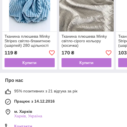
Тканина плюшева Minky
Тканина плюшева Minky
Ткан
Stripes світло-блакитною
світло-сірого кольору
Stri
(шарпей) 280 щільності
(косичка)
(шар
(0,70*160)
(0,5
119
170
103
₴
₴
Купити
Купити
Про нас
95% позитивних з 21 відгука за рік
Працює з 14.12.2016
м. Харків
Харків, Україна
Контакти