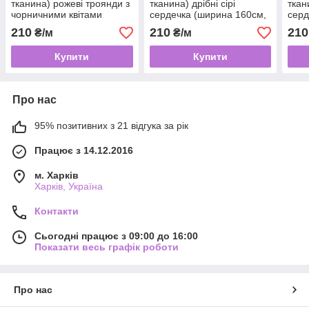
тканина) рожеві троянди з
тканина) дрібні сірі
ткан
чорничними квітами
сердечка (ширина 160см,
серд
(ширина 160см, 120г/м2)
120г/м2)
120г
210
210
210
₴/м
₴/м
Купити
Купити
Про нас
95% позитивних з 21 відгука за рік
Працює з 14.12.2016
м. Харків
Харків, Україна
Контакти
Сьогодні працює з 09:00 до 16:00
Показати весь графік роботи
Про нас