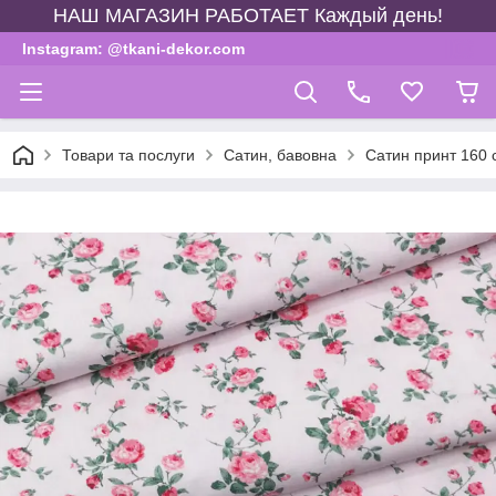
НАШ МАГАЗИН РАБОТАЕТ Каждый день!
Instagram: @tkani-dekor.com
Товари та послуги
Сатин, бавовна
Сатин принт 160 