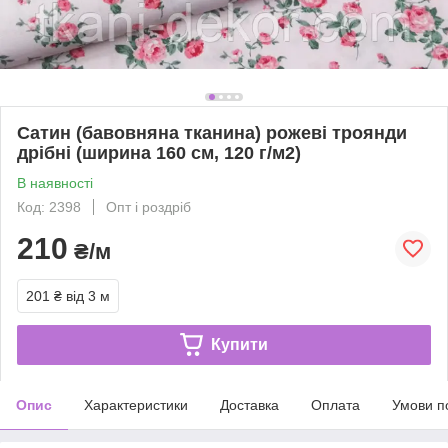
Сатин (бавовняна тканина) рожеві троянди
дрібні (ширина 160 см, 120 г/м2)
В наявності
Код: 2398
Опт і роздріб
210
₴/м
201 ₴
від 3 м
Купити
Опис
Характеристики
Доставка
Оплата
Умови п