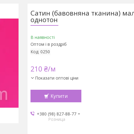
Сатин (бавовняна тканина) ма
однотон
В наявності
Оптом і в роздріб
Код:
0250
210 ₴/м
Показати оптові ціни
Купити
+380 (98) 827-88-77
Розница