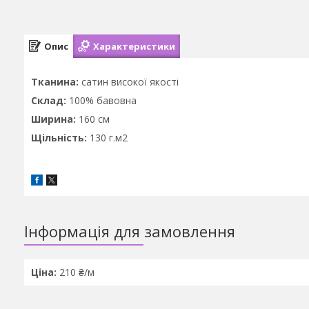
Опис
Характеристики
Тканина:
сатин високої якості
Склад:
100% бавовна
Ширина:
160 см
Щільність:
130 г.м2
Інформація для замовлення
Ціна:
210 ₴/м