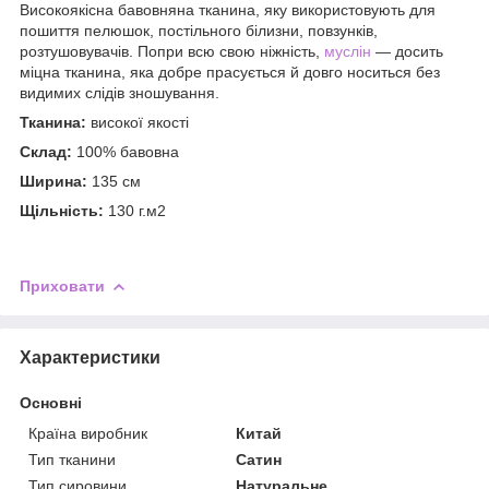
Високоякісна бавовняна тканина, яку використовують для
пошиття пелюшок, постільного білизни, повзунків,
розтушовувачів. Попри всю свою ніжність,
муслін
— досить
міцна тканина, яка добре прасується й довго носиться без
видимих слідів зношування.
Тканина:
високої якості
Склад:
100% бавовна
Ширина:
135 см
Щільність:
130 г.м2
Приховати
Характеристики
Основні
Країна виробник
Китай
Тип тканини
Сатин
Тип сировини
Натуральне