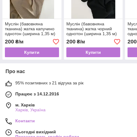
Муслін (бавовняна
Муслін (бавовняна
Мусл
тканина) жатка капучино
тканина) жатка чорний
ткан
однотон (ширина 1,35 м)
однотон (ширина 1,35 м)
одно
(15)
(2)
200
200
200
₴/м
₴/м
Купити
Купити
Про нас
95% позитивних з 21 відгука за рік
Працює з 14.12.2016
м. Харків
Харків, Україна
Контакти
Сьогодні вихідний
Показати весь графік роботи