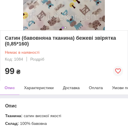
Сатин (бавовняна тканина) бежеві звірятка
(0,85*160)
Немає в наявності
Код: 1084
Роздріб
99
₴
Опис
Характеристики
Доставка
Оплата
Умови п
Опис
Тканина:
сатин високої якості
Склад:
100% бавовна