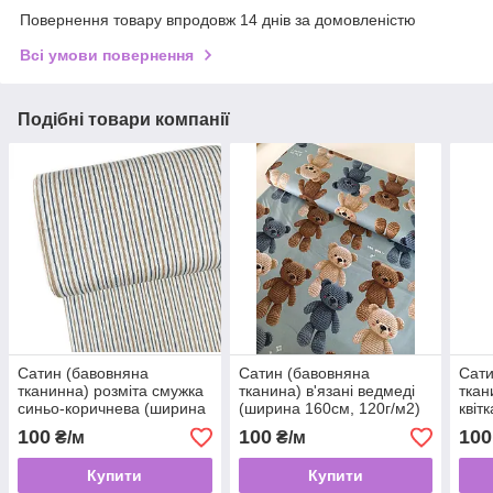
Повернення товару впродовж 14 днів за домовленістю
Всі умови повернення
Подібні товари компанії
Сатин (бавовняна
Сатин (бавовняна
Сати
тканинна) розміта смужка
тканина) в'язані ведмеді
ткан
синьо-коричнева (ширина
(ширина 160см, 120г/м2)
квіт
160 см, 120 г/м2)
120г
100
100
100
₴/м
₴/м
Купити
Купити