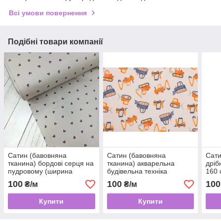
Всі умови повернення
Подібні товари компанії
Сатин (бавовняна
Сатин (бавовняна
Сати
тканина) бордові серця на
тканина) акварельна
дріб
пудровому (ширина
будівельна техніка
160 
160см, 120г/м2)
(ширина 160см, 120г/м2)
100
100
100
₴/м
₴/м
Купити
Купити