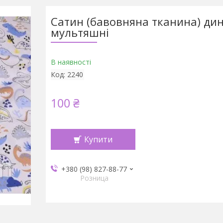
Сатин (бавовняна тканина) ди
мультяшні
В наявності
Код:
2240
100 ₴
Купити
+380 (98) 827-88-77
Розница