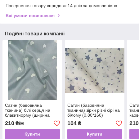
Повернення товару впродовж 14 днів за домовленістю
Всі умови повернення
Подібні товари компанії
Сатин (бавовняна
Сатин (бавовняна
Сати
тканина) білі серця на
тканина) зірки різні сірі на
ткан
блакитнорму (ширина
білому (0,80*160)
каов
160см, 120г/м2)
120 
210
104
210
₴/м
₴
Купити
Купити