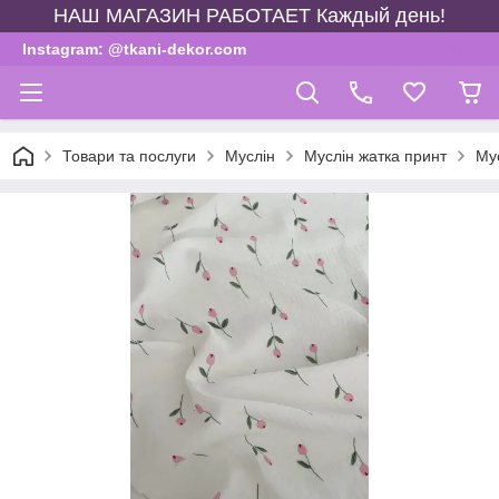
НАШ МАГАЗИН РАБОТАЕТ Каждый день!
Instagram: @tkani-dekor.com
Товари та послуги
Муслін
Муслін жатка принт
Му