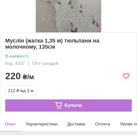
Муслін (жатка 1,35 м) тюльпани на
молочному, 135см
В наявності
Код: 4337
Опт і роздріб
220
₴/м
212 ₴
від 3 м
Купити
Опис
Характеристики
Доставка
Оплата
Умови п