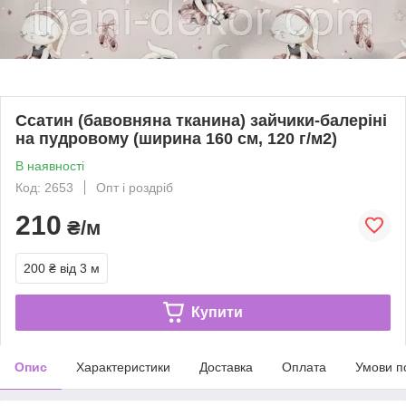
Ссатин (бавовняна тканина) зайчики-балеріні
на пудровому (ширина 160 см, 120 г/м2)
В наявності
Код: 2653
Опт і роздріб
210
₴/м
200 ₴
від 3 м
Купити
Опис
Характеристики
Доставка
Оплата
Умови п