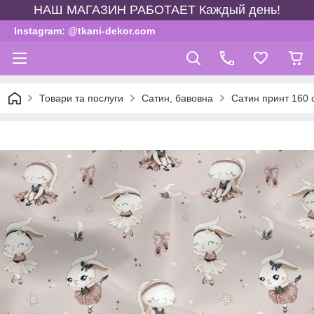
НАШ МАГАЗИН РАБОТАЕТ Каждый день!
Instagram: @tkani-dekor.com
Товари та послуги
Сатин, бавовна
Сатин принт 160 