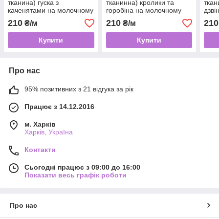
тканина) гуска з
тканинна) кролики та
ткан
каченятами на молочному
горобіна на молочному
дзві
(ширина 160см, 120г/м2)
(ширина 160 см, 120 г/м2)
160с
210
210
210
₴/м
₴/м
Купити
Купити
Про нас
95% позитивних з 21 відгука за рік
Працює з 14.12.2016
м. Харків
Харків, Україна
Контакти
Сьогодні працює з 09:00 до 16:00
Показати весь графік роботи
Про нас