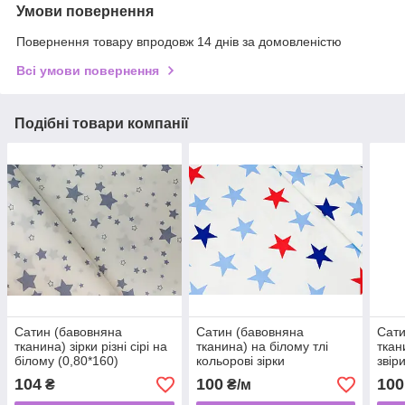
Умови повернення
Повернення товару впродовж 14 днів за домовленістю
Всі умови повернення
Подібні товари компанії
Сатин (бавовняна
Сатин (бавовняна
Сати
тканина) зірки різні сірі на
тканина) на білому тлі
ткан
білому (0,80*160)
кольорові зірки
звір
120г
104
100
100
₴
₴/м