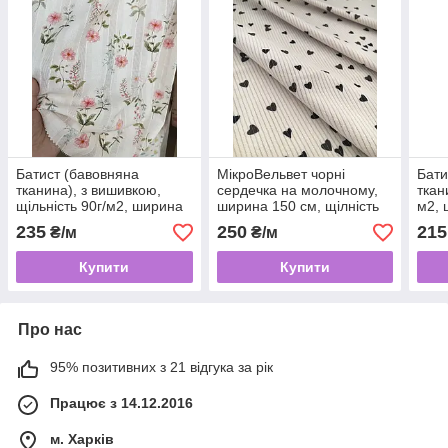
Батист (бавовняна
МікроВельвет чорні
Бати
тканина), з вишивкою,
сердечка на молочному,
ткан
щільність 90г/м2, ширина
ширина 150 см, щілність
м2, 
145см, польові квіти на
250 гм/м2
пудр
235
250
215
₴/м
₴/м
білому
Купити
Купити
Про нас
95% позитивних з 21 відгука за рік
Працює з 14.12.2016
м. Харків