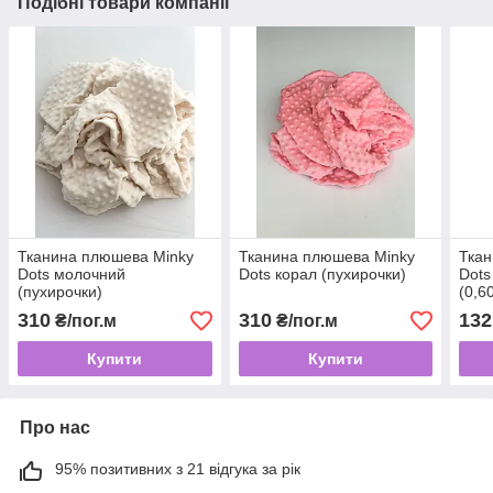
Подібні товари компанії
Тканина плюшева Minky
Тканина плюшева Minky
Ткан
Dots молочний
Dots корал (пухирочки)
Dots
(пухирочки)
(0,6
310
310
132
₴/пог.м
₴/пог.м
Купити
Купити
Про нас
95% позитивних з 21 відгука за рік