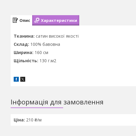
Опис
Характеристики
Тканина:
сатин високої якості
Склад:
100% бавовна
Ширина:
160 см
Щільність:
130 г.м2
Інформація для замовлення
Ціна:
210 ₴/м