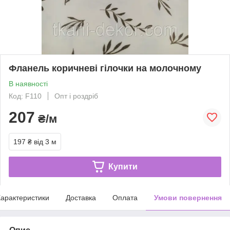
Фланель коричневі гілочки на молочному
В наявності
Код: F110
Опт і роздріб
207
₴/м
197 ₴
від 3 м
Купити
арактеристики
Доставка
Оплата
Умови повернення