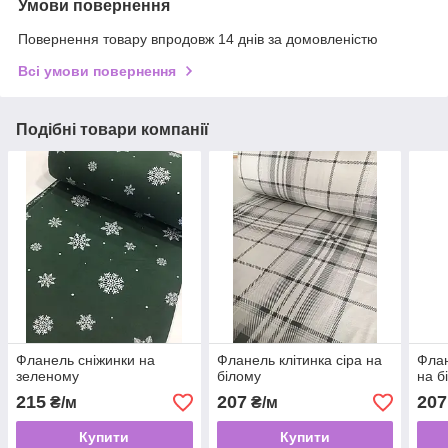
Умови повернення
Повернення товару впродовж 14 днів за домовленістю
Всі умови повернення
Подібні товари компанії
Фланель сніжинки на
Фланель клітинка сіра на
Флан
зеленому
білому
на б
215
207
207
₴/м
₴/м
Купити
Купити