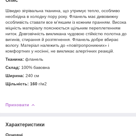
Опис
Швидко зігрівальна тканина, що утримує тепло, особливо
необхідна в холодну пору року. Фланель має дивовижну
особливість ставати все м'якшим із кожним пранням. Висока
міцність матеріалу пояснюється щільним переплетенням
ниток. Довговічність викликана чудовою стійкістю полотна до
вигинів, стирання й розтягнення. Фланель добре вбирає
вологу. Матеріал належить до «повітропроникних» і
комфортних у носінні, не викликає алергічних реакцій.
Тканина:
фланель
Склад:
100% бавовна
Ширина:
240 см
Щільність: 160
г/м2
Приховати
Характеристики
Основні