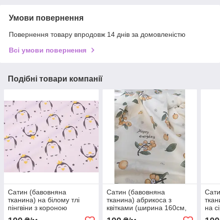
Умови повернення
Повернення товару впродовж 14 днів за домовленістю
Всі умови повернення
Подібні товари компанії
Сатин (бавовняна
Сатин (бавовняна
Сати
тканина) на білому тлі
тканина) абрикоса з
ткан
пінгвіни з короною
квітками (ширина 160см,
на с
120г/м2)
120г