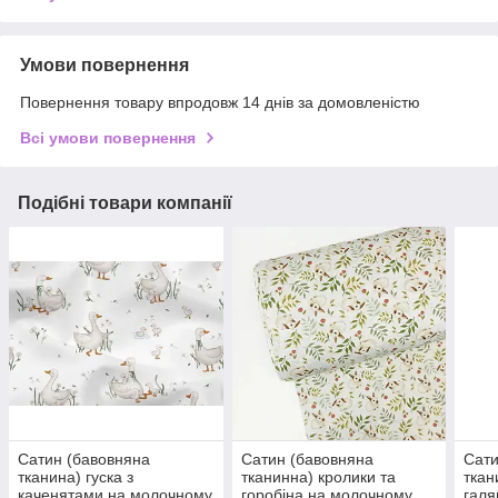
Умови повернення
Повернення товару впродовж 14 днів за домовленістю
Всі умови повернення
Подібні товари компанії
Сатин (бавовняна
Сатин (бавовняна
Сати
тканина) гуска з
тканинна) кролики та
ткан
каченятами на молочному
горобіна на молочному
галя