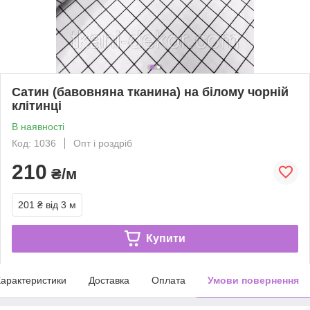
Сатин (бавовняна тканина) на білому чорній
клітинці
В наявності
Код: 1036
Опт і роздріб
210
₴/м
201 ₴
від 3 м
Купити
арактеристики
Доставка
Оплата
Умови повернення