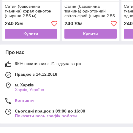
Сатин (бавовняна
Сатин (бавовняна
Сати
тканина) корал однотон
тканина) однотонний
ткан
(ширина 2.55 м)
світло-сірий (ширина 2.55
одно
м)
240
240
240
₴/м
₴/м
Купити
Купити
Про нас
95% позитивних з 21 відгука за рік
Працює з 14.12.2016
м. Харків
Харків, Україна
Контакти
Сьогодні працює з 09:00 до 16:00
Показати весь графік роботи