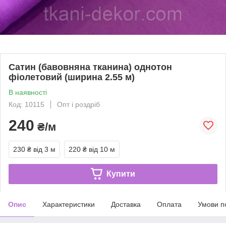
Сатин (бавовняна тканина) однотон
фіолетовий (ширина 2.55 м)
В наявності
Код: 10115
Опт і роздріб
240
₴/м
230 ₴
від 3 м
220 ₴
від 10 м
Купити
Опис
Характеристики
Доставка
Оплата
Умови п