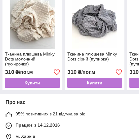
Тканина плюшева Minky
Тканина плюшева Minky
Ткан
Dots молочний
Dots сірий (пупирка)
Dots
(пухирочки)
(пуп
310
310
310
₴/пог.м
₴/пог.м
Купити
Купити
Про нас
95% позитивних з 21 відгука за рік
Працює з 14.12.2016
м. Харків