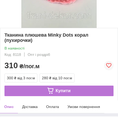
Тканина плюшева Minky Dots корал
(пухирочки)
В наявності
Код: 8118
Опт і роздріб
310
₴/пог.м
300 ₴
від 3 пог.м
280 ₴
від 10 пог.м
Купити
Опис
Доставка
Оплата
Умови повернення