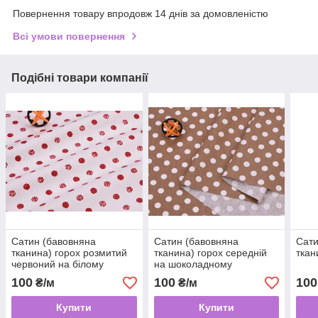
Повернення товару впродовж 14 днів за домовленістю
Всі умови повернення
Подібні товари компанії
Сатин (бавовняна
Сатин (бавовняна
Сати
тканина) горох розмитий
тканина) горох середній
ткан
червоний на білому
на шоколадному
100
100
100
₴/м
₴/м
Купити
Купити