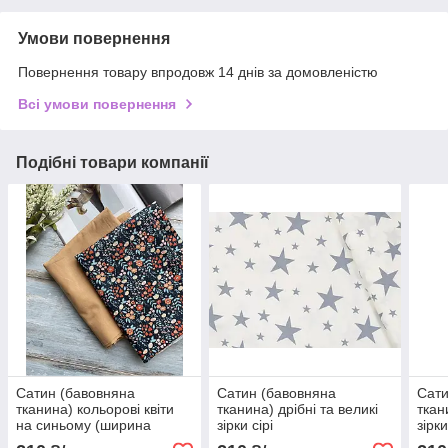
Умови повернення
Повернення товару впродовж 14 днів за домовленістю
Всі умови повернення
Подібні товари компанії
Сатин (бавовняна
Сатин (бавовняна
Сати
тканина) кольорові квіти
тканина) дрібні та великі
ткан
на синьому (ширина
зірки сірі
зірк
160см, 120г/м2)