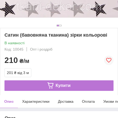
Сатин (бавовняна тканина) зірки кольорові
В наявності
Код: 10045
Опт і роздріб
210
₴/м
201 ₴
від 3 м
Купити
Опис
Характеристики
Доставка
Оплата
Умови п