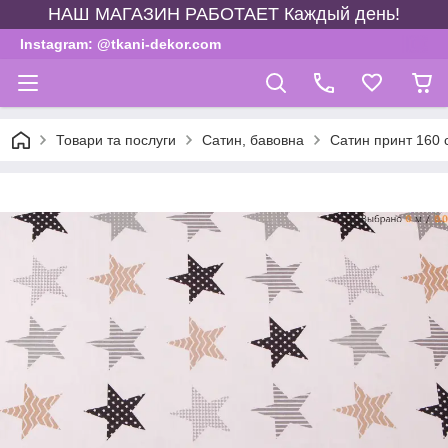
НАШ МАГАЗИН РАБОТАЕТ Каждый день!
Instagram: @tkani-dekor.com
Товари та послуги
Сатин, бавовна
Сатин принт 160 