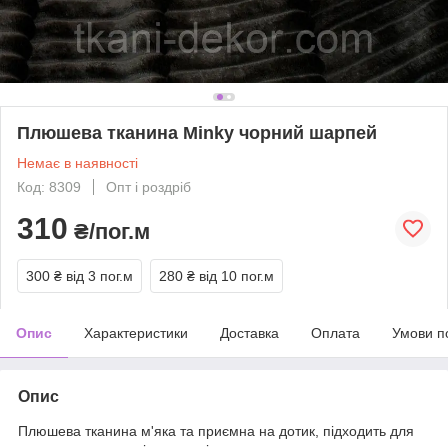
Плюшева тканина Minky чорний шарпей
Немає в наявності
Код: 8309
Опт і роздріб
310
₴/пог.м
300 ₴
від 3 пог.м
280 ₴
від 10 пог.м
Опис
Характеристики
Доставка
Оплата
Умови п
Опис
Плюшева тканина м'яка та приємна на дотик, підходить для