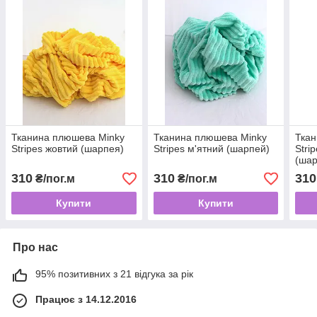
Тканина плюшева Minky
Тканина плюшева Minky
Ткан
Stripes жовтий (шарпея)
Stripes м'ятний (шарпей)
Stri
(шар
310
310
310
₴/пог.м
₴/пог.м
Купити
Купити
Про нас
95% позитивних з 21 відгука за рік
Працює з 14.12.2016