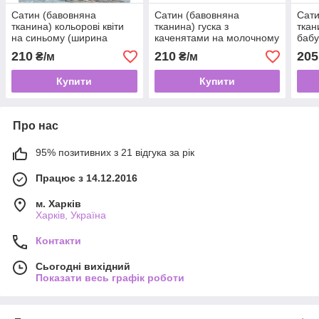
Сатин (бавовняна
Сатин (бавовняна
Сати
тканина) кольорові квіти
тканина) гуска з
ткан
на синьому (ширина
каченятами на молочному
бабу
160см, 120г/м2)
(ширина 160см, 120г/м2)
(шир
210
210
205
₴/м
₴/м
Купити
Купити
Про нас
95% позитивних з 21 відгука за рік
Працює з 14.12.2016
м. Харків
Харків, Україна
Контакти
Сьогодні вихідний
Показати весь графік роботи