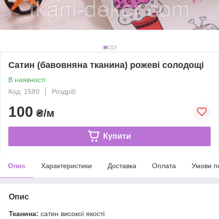
Сатин (бавовняна тканина) рожеві солодощі
В наявності
Код: 1580
Роздріб
100
₴/м
Купити
Опис
Характеристики
Доставка
Оплата
Умови п
Опис
Тканина:
сатин високої якості