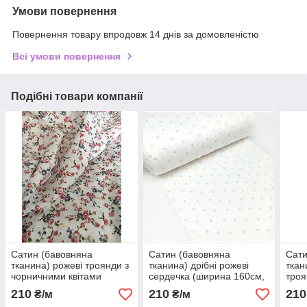
Умови повернення
Повернення товару впродовж 14 днів за домовленістю
Всі умови повернення
Подібні товари компанії
Сатин (бавовняна
Сатин (бавовняна
Сати
тканина) рожеві троянди з
тканина) дрібні рожеві
ткан
чорничними квітами
сердечка (ширина 160см,
троя
(ширина 160см, 120г/м2)
120г/м2)
120г
210
210
210
₴/м
₴/м